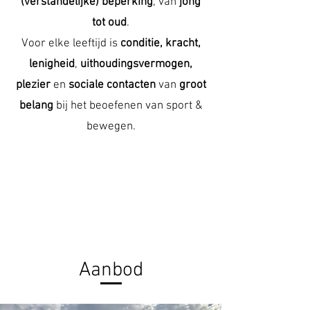
(verstandelijke) beperking
, van
jong
tot oud
.
Voor elke leeftijd is
conditie, kracht,
lenigheid
,
uithoudingsvermogen,
plezier
en
sociale contacten
van
groot
belang
bij het beoefenen van sport &
bewegen.
Aanbod