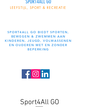
SPORT4ALL GO
LEEFSTIJL, SPORT & RECREATIE
SPORT4ALL GO BIEDT SPORTEN,
BEWEGEN & ZWEMMEN AAN
KINDEREN, JEUGD, VOLWASSENEN
EN OUDEREN MET EN ZONDER
BEPERKING
Sport4All GO